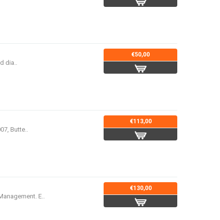
€50,00
d dia..
€113,00
7, Butte..
€130,00
 Management. E..