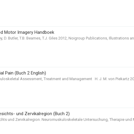
ed Motor Imagery Handboek
, D. Butler, T.B. Beames, T.J. Giles 2012, Noigroup Publications, Illustrations an
al Pain (Buch 2 English)
loskeletal Assessment, Treatment and Management H. J. M. von Piekartz 200
esichts- und Zervikalregion (Buch 2)
ichts und Zervikalregion. Neuromuskuloskeletale Untersuchung, Therapie und