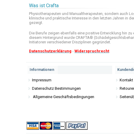
Was ist Crafta
Physiotherapeuten und
Manualtherapeuten
, sondern auch
Lo
klinische
und praktische
Interesse
in den letzten
Jahren in de
gezeigt
.
Die Berufe
zeigen ebenfalls eine
positive Entwicklung
hin zu 
diesem Hintergrund wurde
CRAFTA®
(
Schädelgesichtsbeha
Initiatoren
verschiedener Disziplinen
gegründet.
Datenschutzerklärung
-
Widerspruchrecht
Informationen
Kundendi
Impressum
Kontakt
Datenschutz Bestimmungen
Retoure
Allgemeine Geschäftsbedingungen
Seitenüb