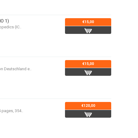
MO 1)
€15,00
pedics (IC..
€15,00
n Deutschland e..
€120,00
 pages, 354..