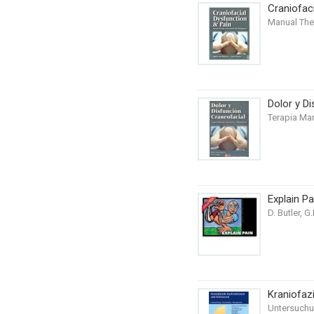
Craniofac
Manual Ther
Dolor y D
Terapia Man
Explain Pa
D. Butler, 
Kraniofaz
Untersuchu