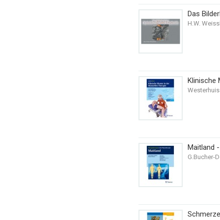
Das Bilde
H.W. Weissk
Klinische
Westerhuis 
Maitland 
G.Bucher-Do
Schmerze