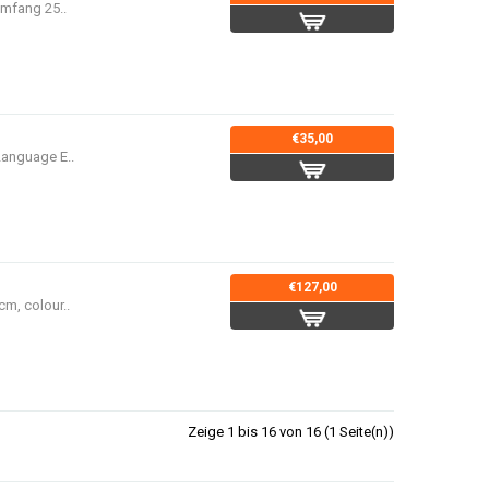
Umfang 25..
€35,00
Language E..
€127,00
cm, colour..
Zeige 1 bis 16 von 16 (1 Seite(n))