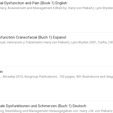
ial Dysfunction and Pain (Book 1) English
aoy, Assessment and Management Edited by: Harry von Piekartz, Lynn Bryden 
isfunctión Craneofacial (Buch 1) Espanol
ual, Valoración y Tratamiento Harry von Piekartz, Lynn Bryden 2001, Crafta, 249 
in
G.L. Moseley 2013, Noigroup Publications , 133 pages, 90+ illustrations and diag
iale Dysfunktionen und Schmerzen (Buch 1) Deutsch
ng, Beurteilung und Management Herausgegeben von: Harry J.M. von Piekartz