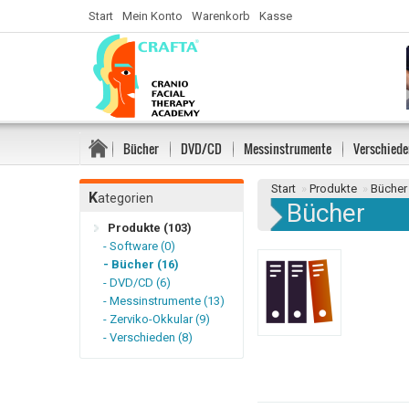
Start
Mein Konto
Warenkorb
Kasse
Bücher
DVD/CD
Messinstrumente
Verschiede
Start
»
Produkte
»
Bücher
K
ategorien
Bücher
Produkte (103)
- Software (0)
- Bücher (16)
- DVD/CD (6)
- Messinstrumente (13)
- Zerviko-Okkular (9)
- Verschieden (8)