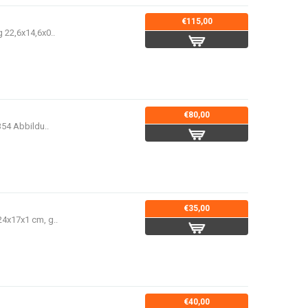
€115,00
 22,6x14,6x0..
€80,00
354 Abbildu..
€35,00
24x17x1 cm, g..
€40,00