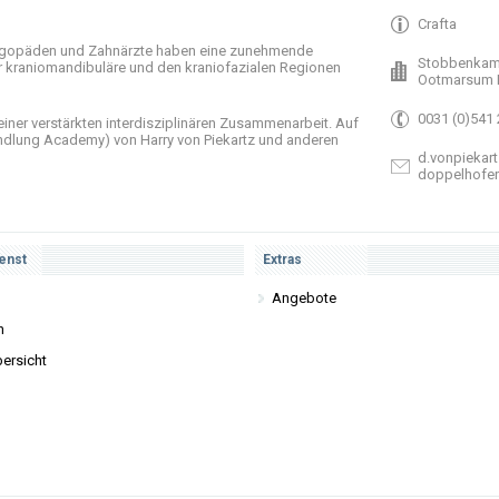
Crafta
gopäden und
Zahnärzte haben
eine zunehmende
Stobbenkam
r
kraniomandibuläre
und
den
kraniofazialen
Regionen
Ootmarsum 
0031 (0)541
einer verstärkten
interdisziplinären Zusammenarbeit
.
Auf
ndlung
Academy)
von Harry
von Piekartz
und anderen
d.vonpiekart
doppelhofe
enst
Extras
Angebote
n
ersicht