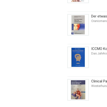
Der etwas
Craniomand
ICCMO Ko
Das Jahrko
Clinical P
Westerhuis 