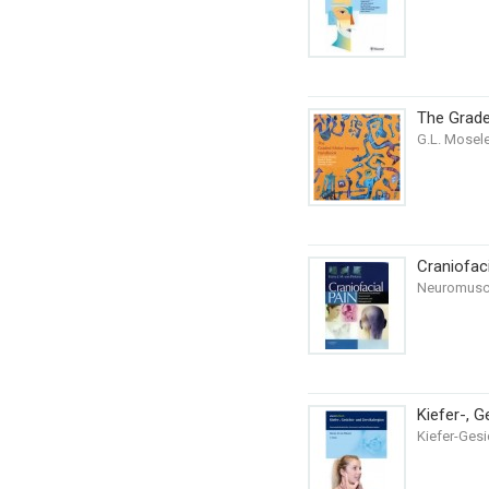
The Grad
G.L. Moseley
Craniofaci
Neuromuscu
Kiefer-, G
Kiefer-Ges