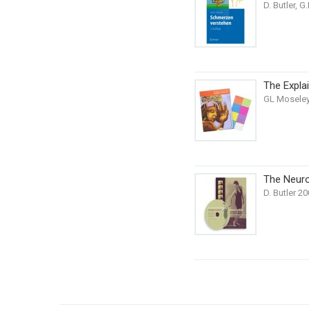
D. Butler, 
The Expla
GL Moseley,
The Neur
D. Butler 2