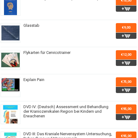
€15,00
Glasstab
€9,00
Flykarten für Cervicotrainer
€12,00
Explain Pain
€75,00
DVD IV: (Deutsch) Assessment und Behandlung
€95,00
der Kraniozervikalen Region bei Kindern und
Erwachenen
DVD III: Das Kraniale Nervensystem Untersuchung,
€95,00