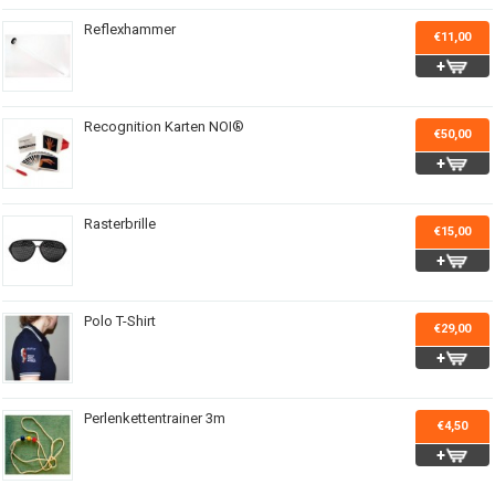
Reflexhammer
€11,00
Recognition Karten NOI®
€50,00
Rasterbrille
€15,00
Polo T-Shirt
€29,00
Perlenkettentrainer 3m
€4,50