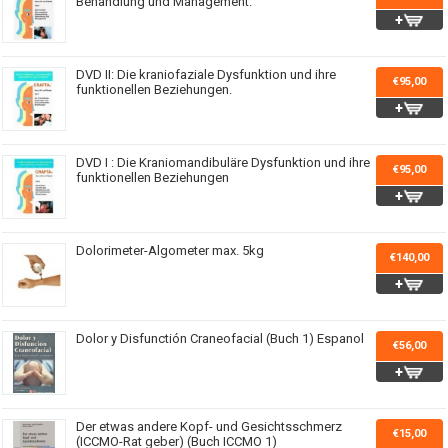
Behandlung und Management.
DVD II: Die kraniofaziale Dysfunktion und ihre
€95,00
funktionellen Beziehungen.
DVD I : Die Kraniomandibuläre Dysfunktion und ihre
€95,00
funktionellen Beziehungen
Dolorimeter-Algometer max. 5kg
€140,00
Dolor y Disfunctión Craneofacial (Buch 1) Espanol
€56,00
Der etwas andere Kopf- und Gesichtsschmerz
€15,00
(ICCMO-Rat geber) (Buch ICCMO 1)