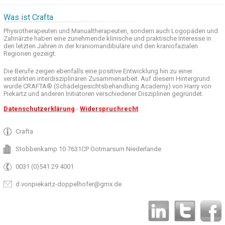
Was ist Crafta
Physiotherapeuten und
Manualtherapeuten
, sondern auch
Logopäden und
Zahnärzte haben
eine zunehmende
klinische
und praktische
Interesse
in
den letzten
Jahren in der
kraniomandibuläre
und
den
kraniofazialen
Regionen
gezeigt
.
Die Berufe
zeigen ebenfalls eine
positive Entwicklung
hin zu einer
verstärkten
interdisziplinären Zusammenarbeit
.
Auf
diesem Hintergrund
wurde
CRAFTA®
(
Schädelgesichtsbehandlung
Academy)
von Harry
von
Piekartz
und anderen
Initiatoren
verschiedener Disziplinen
gegründet.
Datenschutzerklärung
-
Widerspruchrecht
Crafta
Stobbenkamp 10 7631CP Ootmarsum Niederlande
0031 (0)541 29 4001
d.vonpiekartz-doppelhofer@gmx.de