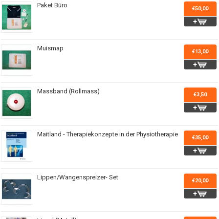
Paket Büro
€50,00
Muismap
€13,00
Massband (Rollmass)
€3,50
Maitland - Therapiekonzepte in der Physiotherapie
€35,00
Lippen/Wangenspreizer- Set
€20,00