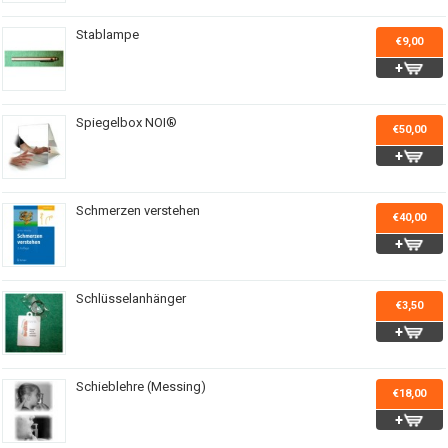
Stablampe
€9,00
Spiegelbox NOI®
€50,00
Schmerzen verstehen
€40,00
Schlüsselanhänger
€3,50
Schieblehre (Messing)
€18,00