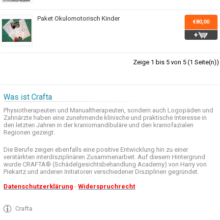
Paket Okulomotorisch Kinder
€80,00
Zeige 1 bis 5 von 5 (1 Seite(n))
Was ist Crafta
Physiotherapeuten und
Manualtherapeuten
, sondern auch
Logopäden und
Zahnärzte haben
eine zunehmende
klinische
und praktische
Interesse
in
den letzten
Jahren in der
kraniomandibuläre
und
den
kraniofazialen
Regionen
gezeigt
.
Die Berufe
zeigen ebenfalls eine
positive Entwicklung
hin zu einer
verstärkten
interdisziplinären Zusammenarbeit
.
Auf
diesem Hintergrund
wurde
CRAFTA®
(
Schädelgesichtsbehandlung
Academy)
von Harry
von
Piekartz
und anderen
Initiatoren
verschiedener Disziplinen
gegründet.
Datenschutzerklärung
-
Widerspruchrecht
Crafta