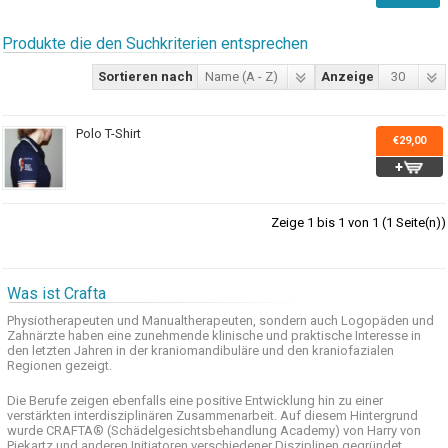
Produkte die den Suchkriterien entsprechen
Sortieren nach
Name (A - Z)
Anzeige
30
Polo T-Shirt
€29,00
Zeige 1 bis 1 von 1 (1 Seite(n))
Was ist Crafta
Physiotherapeuten und
Manualtherapeuten
, sondern auch
Logopäden und
Zahnärzte haben
eine zunehmende
klinische
und praktische
Interesse
in
den letzten
Jahren in der
kraniomandibuläre
und
den
kraniofazialen
Regionen
gezeigt
.
Die Berufe
zeigen ebenfalls eine
positive Entwicklung
hin zu einer
verstärkten
interdisziplinären Zusammenarbeit
.
Auf
diesem Hintergrund
wurde
CRAFTA®
(
Schädelgesichtsbehandlung
Academy)
von Harry
von
Piekartz
und anderen
Initiatoren
verschiedener Disziplinen
gegründet.