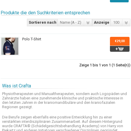
Produkte die den Suchkriterien entsprechen
Sortieren nach
Name (A - Z)
Anzeige
100
Polo T-Shirt
€29,00
Zeige 1 bis 1 von 1 (1 Seite(n))
Was ist Crafta
Physiotherapeuten und
Manualtherapeuten
, sondern auch
Logopäden und
Zahnärzte haben
eine zunehmende
klinische
und praktische
Interesse
in
den letzten
Jahren in der
kraniomandibuläre
und
den
kraniofazialen
Regionen
gezeigt
.
Die Berufe
zeigen ebenfalls eine
positive Entwicklung
hin zu einer
verstärkten
interdisziplinären Zusammenarbeit
.
Auf
diesem Hintergrund
wurde
CRAFTA®
(
Schädelgesichtsbehandlung
Academy)
von Harry
von
Piekartz
und anderen
Initiatoren
verschiedener Disziplinen
gegründet.