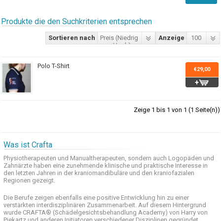
Produkte die den Suchkriterien entsprechen
Sortieren nach
Preis (Niedrig
Anzeige
100
> Hoch)
Polo T-Shirt
€29,00
Zeige 1 bis 1 von 1 (1 Seite(n))
Was ist Crafta
Physiotherapeuten und
Manualtherapeuten
, sondern auch
Logopäden und
Zahnärzte haben
eine zunehmende
klinische
und praktische
Interesse
in
den letzten
Jahren in der
kraniomandibuläre
und
den
kraniofazialen
Regionen
gezeigt
.
Die Berufe
zeigen ebenfalls eine
positive Entwicklung
hin zu einer
verstärkten
interdisziplinären Zusammenarbeit
.
Auf
diesem Hintergrund
wurde
CRAFTA®
(
Schädelgesichtsbehandlung
Academy)
von Harry
von
Piekartz
und anderen
Initiatoren
verschiedener Disziplinen
gegründet.