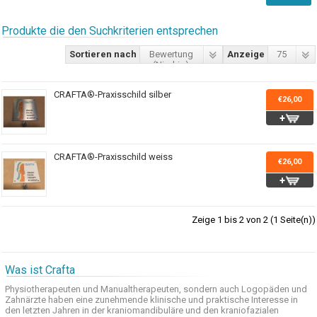
Produkte die den Suchkriterien entsprechen
Sortieren nach
Bewertung
Anzeige
75
(Niedrig)
CRAFTA®-Praxisschild silber
€26,00
CRAFTA®-Praxisschild weiss
€26,00
Zeige 1 bis 2 von 2 (1 Seite(n))
Was ist Crafta
Physiotherapeuten und
Manualtherapeuten
, sondern auch
Logopäden und
Zahnärzte haben
eine zunehmende
klinische
und praktische
Interesse
in
den letzten
Jahren in der
kraniomandibuläre
und
den
kraniofazialen