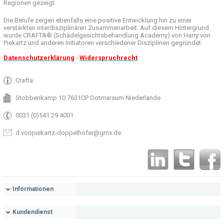
Regionen
gezeigt
.
Die Berufe
zeigen ebenfalls eine
positive Entwicklung
hin zu einer
verstärkten
interdisziplinären Zusammenarbeit
.
Auf
diesem Hintergrund
wurde
CRAFTA®
(
Schädelgesichtsbehandlung
Academy)
von Harry
von
Piekartz
und anderen
Initiatoren
verschiedener Disziplinen
gegründet.
Datenschutzerklärung
-
Widerspruchrecht
Crafta
Stobbenkamp 10 7631CP Ootmarsum Niederlande
0031 (0)541 29 4001
d.vonpiekartz-doppelhofer@gmx.de
Informationen
Kundendienst