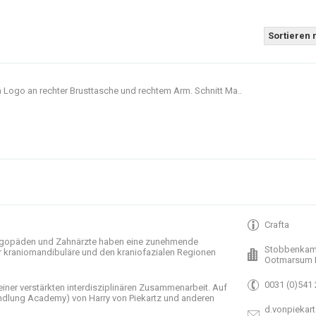
Sortieren 
 Logo an rechter Brusttasche und rechtem Arm. Schnitt Ma..
Crafta
gopäden und
Zahnärzte haben
eine zunehmende
Stobbenkam
r
kraniomandibuläre
und
den
kraniofazialen
Regionen
Ootmarsum 
0031 (0)541
einer verstärkten
interdisziplinären Zusammenarbeit
.
Auf
ndlung
Academy)
von Harry
von Piekartz
und anderen
d.vonpiekart