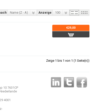
nach
Name (Z - A)
Anzeige
100
€29,00
Zeige 1 bis 1 von 1 (1 Seite(n))
p 10 7631CP
Niederlande
 29 4001
z-