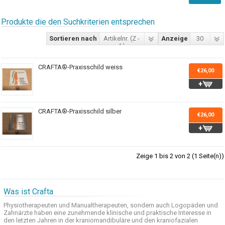
Produkte die den Suchkriterien entsprechen
Sortieren nach
Artikelnr. (Z -
Anzeige
30
A)
CRAFTA®-Praxisschild weiss
€26,00
CRAFTA®-Praxisschild silber
€26,00
Zeige 1 bis 2 von 2 (1 Seite(n))
Was ist Crafta
Physiotherapeuten und
Manualtherapeuten
, sondern auch
Logopäden und
Zahnärzte haben
eine zunehmende
klinische
und praktische
Interesse
in
den letzten
Jahren in der
kraniomandibuläre
und
den
kraniofazialen