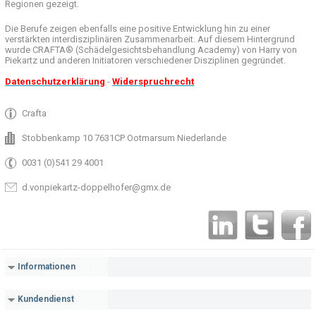
Regionen
gezeigt
.
Die Berufe
zeigen ebenfalls eine
positive Entwicklung
hin zu einer
verstärkten
interdisziplinären Zusammenarbeit
.
Auf
diesem Hintergrund
wurde
CRAFTA®
(
Schädelgesichtsbehandlung
Academy)
von Harry
von
Piekartz
und anderen
Initiatoren
verschiedener Disziplinen
gegründet.
Datenschutzerklärung
-
Widerspruchrecht
Crafta
Stobbenkamp 10 7631CP Ootmarsum Niederlande
0031 (0)541 29 4001
d.vonpiekartz-doppelhofer@gmx.de
Informationen
Kundendienst