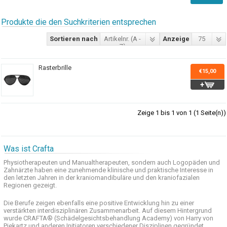
Produkte die den Suchkriterien entsprechen
Sortieren nach
Artikelnr. (A -
Anzeige
75
Z)
Rasterbrille
€15,00
Zeige 1 bis 1 von 1 (1 Seite(n))
Was ist Crafta
Physiotherapeuten und
Manualtherapeuten
, sondern auch
Logopäden und
Zahnärzte haben
eine zunehmende
klinische
und praktische
Interesse
in
den letzten
Jahren in der
kraniomandibuläre
und
den
kraniofazialen
Regionen
gezeigt
.
Die Berufe
zeigen ebenfalls eine
positive Entwicklung
hin zu einer
verstärkten
interdisziplinären Zusammenarbeit
.
Auf
diesem Hintergrund
wurde
CRAFTA®
(
Schädelgesichtsbehandlung
Academy)
von Harry
von
Piekartz
und anderen
Initiatoren
verschiedener Disziplinen
gegründet.