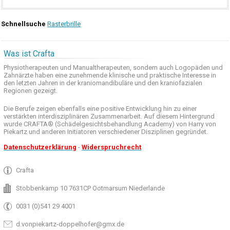
Schnellsuche
Rasterbrille
Was ist Crafta
Physiotherapeuten und
Manualtherapeuten
, sondern auch
Logopäden und
Zahnärzte haben
eine zunehmende
klinische
und praktische
Interesse
in
den letzten
Jahren in der
kraniomandibuläre
und
den
kraniofazialen
Regionen
gezeigt
.
Die Berufe
zeigen ebenfalls eine
positive Entwicklung
hin zu einer
verstärkten
interdisziplinären Zusammenarbeit
.
Auf
diesem Hintergrund
wurde
CRAFTA®
(
Schädelgesichtsbehandlung
Academy)
von Harry
von
Piekartz
und anderen
Initiatoren
verschiedener Disziplinen
gegründet.
Datenschutzerklärung
-
Widerspruchrecht
Crafta
Stobbenkamp 10 7631CP Ootmarsum Niederlande
0031 (0)541 29 4001
d.vonpiekartz-doppelhofer@gmx.de