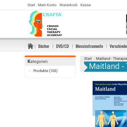
Start
Mein Konto
Warenkorb
Kasse
Bücher
DVD/CD
Messinstrumente
Verschiede
Start
»
Maitland - Therapi
K
ategorien
Maitland -
Produkte (103)