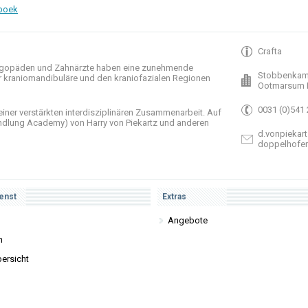
boek
Crafta
gopäden und
Zahnärzte haben
eine zunehmende
Stobbenkam
r
kraniomandibuläre
und
den
kraniofazialen
Regionen
Ootmarsum 
0031 (0)541
einer verstärkten
interdisziplinären Zusammenarbeit
.
Auf
ndlung
Academy)
von Harry
von Piekartz
und anderen
d.vonpiekart
doppelhofe
enst
Extras
Angebote
n
ersicht