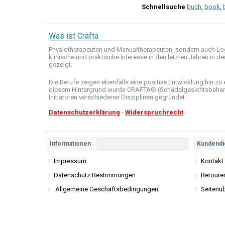
Schnellsuche
buch
,
book
,
Was ist Crafta
Physiotherapeuten und
Manualtherapeuten
, sondern auch
Lo
klinische
und praktische
Interesse
in den letzten
Jahren in de
gezeigt
.
Die Berufe
zeigen ebenfalls eine
positive Entwicklung
hin zu 
diesem Hintergrund wurde
CRAFTA®
(
Schädelgesichtsbeha
Initiatoren
verschiedener Disziplinen
gegründet.
Datenschutzerklärung
-
Widerspruchrecht
Informationen
Kundendi
Impressum
Kontakt
Datenschutz Bestimmungen
Retoure
Allgemeine Geschäftsbedingungen
Seitenüb