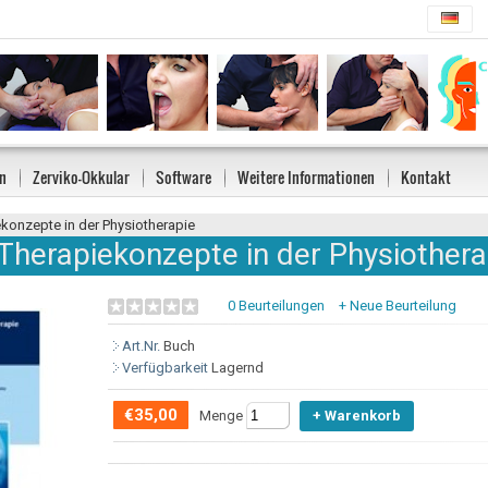
n
Zerviko-Okkular
Software
Weitere Informationen
Kontakt
ekonzepte in der Physiotherapie
 Therapiekonzepte in der Physiothera
0 Beurteilungen
+ Neue Beurteilung
Art.Nr.
Buch
Verfügbarkeit
Lagernd
€35,00
Menge