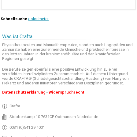
Schnellsuche
dolorimeter
Was ist Crafta
Physiotherapeuten und
Manualtherapeuten
, sondern auch
Logopäden und
Zahnärzte haben
eine zunehmende
klinische
und praktische
Interesse
in
den letzten
Jahren in der
kraniomandibuläre
und
den
kraniofazialen
Regionen
gezeigt
.
Die Berufe
zeigen ebenfalls eine
positive Entwicklung
hin zu einer
verstärkten
interdisziplinären Zusammenarbeit
.
Auf
diesem Hintergrund
wurde
CRAFTA®
(
Schädelgesichtsbehandlung
Academy)
von Harry
von
Piekartz
und anderen
Initiatoren
verschiedener Disziplinen
gegründet.
Datenschutzerklärung
-
Widerspruchrecht
Crafta
Stobbenkamp 10 7631CP Ootmarsum Niederlande
0031 (0)541 29 4001