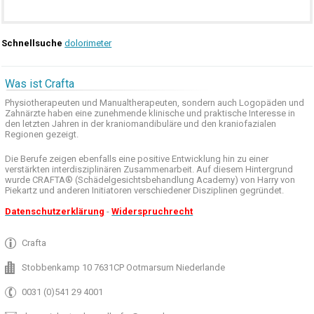
Schnellsuche
dolorimeter
Was ist Crafta
Physiotherapeuten und
Manualtherapeuten
, sondern auch
Logopäden und
Zahnärzte haben
eine zunehmende
klinische
und praktische
Interesse
in
den letzten
Jahren in der
kraniomandibuläre
und
den
kraniofazialen
Regionen
gezeigt
.
Die Berufe
zeigen ebenfalls eine
positive Entwicklung
hin zu einer
verstärkten
interdisziplinären Zusammenarbeit
.
Auf
diesem Hintergrund
wurde
CRAFTA®
(
Schädelgesichtsbehandlung
Academy)
von Harry
von
Piekartz
und anderen
Initiatoren
verschiedener Disziplinen
gegründet.
Datenschutzerklärung
-
Widerspruchrecht
Crafta
Stobbenkamp 10 7631CP Ootmarsum Niederlande
0031 (0)541 29 4001