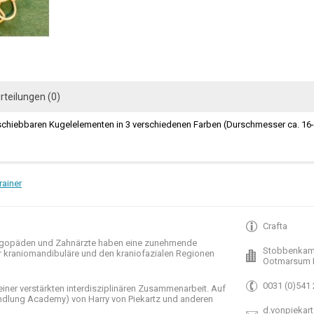
rteilungen (0)
schiebbaren Kugelelementen in 3 verschiedenen Farben (Durschmesser ca. 16
rainer
Crafta
gopäden und
Zahnärzte haben
eine zunehmende
Stobbenkam
r
kraniomandibuläre
und
den
kraniofazialen
Regionen
Ootmarsum 
0031 (0)541
einer verstärkten
interdisziplinären Zusammenarbeit
.
Auf
ndlung
Academy)
von Harry
von Piekartz
und anderen
d.vonpiekart