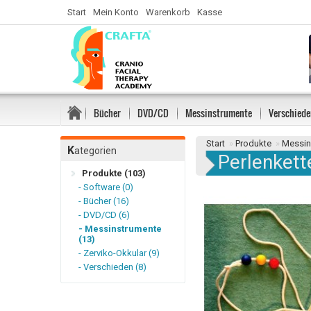
Start
Mein Konto
Warenkorb
Kasse
Bücher
DVD/CD
Messinstrumente
Verschiede
Start
»
Produkte
»
Messin
K
ategorien
Perlenkett
Produkte (103)
- Software (0)
- Bücher (16)
- DVD/CD (6)
- Messinstrumente
(13)
- Zerviko-Okkular (9)
- Verschieden (8)