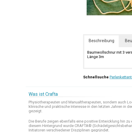
Beschreibung
Beu
Baumwollschnur mit 3 ver
Länge 3m
Schnellsuche
Perlenkettent
Was ist Crafta
Physiotherapeuten und
Manualtherapeuten
, sondern auch
Lo
klinische
und praktische
Interesse
in den letzten
Jahren in de
gezeigt
.
Die Berufe
zeigen ebenfalls eine
positive Entwicklung
hin zu 
diesem Hintergrund wurde
CRAFTA®
(
Schädelgesichtsbeha
Initiatoren
verschiedener Disziplinen
gegründet.