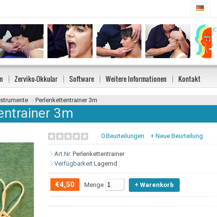
n
Zerviko-Okkular
Software
Weitere Informationen
Kontakt
strumente
»
Perlenkettentrainer 3m
entrainer 3m
0 Beurteilungen
+ Neue Beurteilung
Art.Nr.
Perlenkettentrainer
Verfügbarkeit
Lagernd
€4,50
Menge