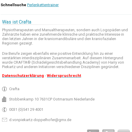
Schnellsuche
Perlenkettentrainer
Was ist Crafta
Physiotherapeuten und
Manualtherapeuten
, sondern auch
Logopäden und
Zahnärzte haben
eine zunehmende
klinische
und praktische
Interesse
in
den letzten
Jahren in der
kraniomandibuläre
und
den
kraniofazialen
Regionen
gezeigt
.
Die Berufe
zeigen ebenfalls eine
positive Entwicklung
hin zu einer
verstärkten
interdisziplinären Zusammenarbeit
.
Auf
diesem Hintergrund
wurde
CRAFTA®
(
Schädelgesichtsbehandlung
Academy)
von Harry
von
Piekartz
und anderen
Initiatoren
verschiedener Disziplinen
gegründet.
Datenschutzerklärung
-
Widerspruchrecht
Crafta
Stobbenkamp 10 7631CP Ootmarsum Niederlande
0031 (0)541 29 4001
d.vonpiekartz-doppelhofer@gmx.de