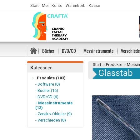
Start
Mein Konto
Warenkorb
Kasse
Bücher
DVD/CD
Messinstrumente
Verschiede
Start
»
Produkte
»
Messin
K
ategorien
Glasstab
Produkte (103)
- Software (0)
- Bücher (16)
- DVD/CD (6)
- Messinstrumente
(13)
- Zerviko-Okkular (9)
- Verschieden (8)