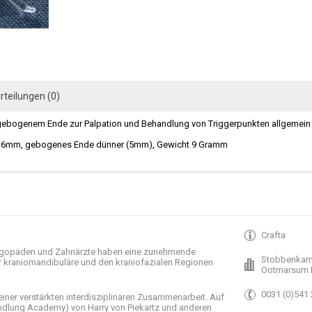
rteilungen (0)
gebogenem Ende zur Palpation und Behandlung von Triggerpunkten allgemein u
b 6mm, gebogenes Ende dünner (5mm), Gewicht 9 Gramm
Crafta
gopäden und
Zahnärzte haben
eine zunehmende
Stobbenkam
r
kraniomandibuläre
und
den
kraniofazialen
Regionen
Ootmarsum 
0031 (0)541
einer verstärkten
interdisziplinären Zusammenarbeit
.
Auf
ndlung
Academy)
von Harry
von Piekartz
und anderen