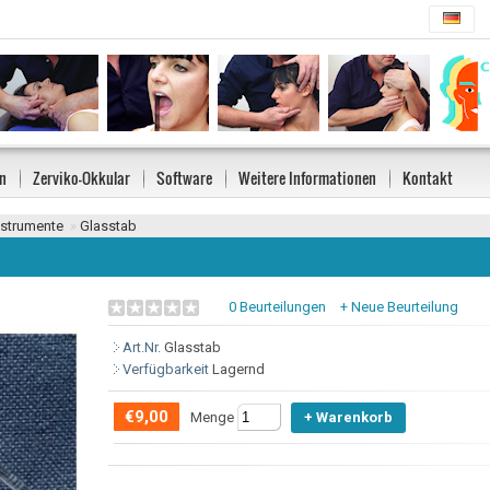
n
Zerviko-Okkular
Software
Weitere Informationen
Kontakt
strumente
»
Glasstab
0 Beurteilungen
+ Neue Beurteilung
Art.Nr.
Glasstab
Verfügbarkeit
Lagernd
€9,00
Menge