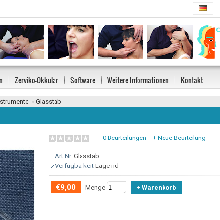
n
Zerviko-Okkular
Software
Weitere Informationen
Kontakt
strumente
»
Glasstab
0 Beurteilungen
+ Neue Beurteilung
Art.Nr.
Glasstab
Verfügbarkeit
Lagernd
€9,00
Menge