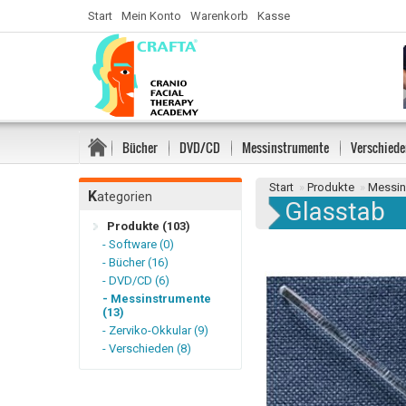
Start
Mein Konto
Warenkorb
Kasse
Bücher
DVD/CD
Messinstrumente
Verschiede
Start
»
Produkte
»
Messin
K
ategorien
Glasstab
Produkte (103)
- Software (0)
- Bücher (16)
- DVD/CD (6)
- Messinstrumente
(13)
- Zerviko-Okkular (9)
- Verschieden (8)