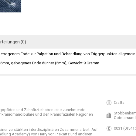
rteilungen (0)
gebogenem Ende zur Palpation und Behandlung von Triggerpunkten allgemein u
b 6mm, gebogenes Ende dünner (5mm), Gewicht 9 Gramm
Crafta
gopäden und
Zahnärzte haben
eine zunehmende
Stobbenkam
r
kraniomandibuläre
und
den
kraniofazialen
Regionen
Ootmarsum 
0031 (0)541
einer verstärkten
interdisziplinären Zusammenarbeit
.
Auf
ndlung
Academy)
von Harry
von Piekartz
und anderen