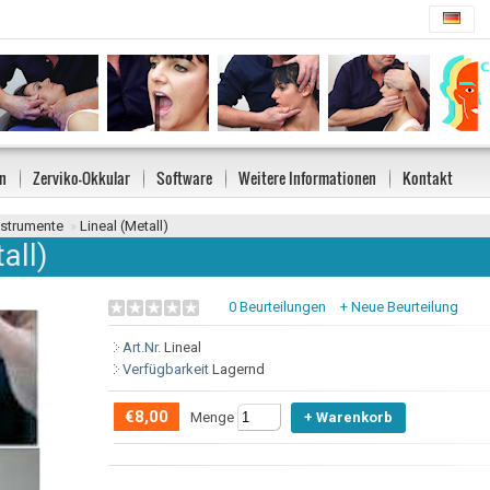
n
Zerviko-Okkular
Software
Weitere Informationen
Kontakt
strumente
»
Lineal (Metall)
all)
0 Beurteilungen
+ Neue Beurteilung
Art.Nr.
Lineal
Verfügbarkeit
Lagernd
€8,00
Menge