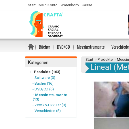
Start
Mein Konto
Warenkorb
Kasse
Bücher
DVD/CD
Messinstrumente
Verschiede
Start
»
Produkte
»
Messin
K
ategorien
Lineal (Met
Produkte (103)
- Software (0)
- Bücher (16)
- DVD/CD (6)
- Messinstrumente
(13)
- Zerviko-Okkular (9)
- Verschieden (8)