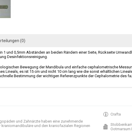
rteilungen (0)
m in 1 und 0,5mm Abständen an beiden Rändern einer Seite, Rückseite Umwandl
ng Desinfektionsreinigung.
iologischen Bewegung der Mandibula und einfache cephalometrische Messung
es Lineals, es ist 15 cm und nicht 10 cm lang wie die sonst erhältlichen Lineal
chnelle Bestimmung der wichtigen Referenzpunkte der Cephalometrie des fazi
Crafta
gopäden und
Zahnärzte haben
eine zunehmende
Stobbenkam
r
kraniomandibuläre
und
den
kraniofazialen
Regionen
Ootmarsum 