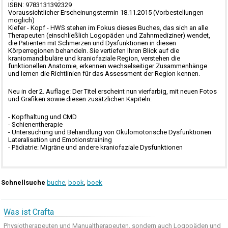
ISBN: 9783131392329
Voraussichtlicher Erscheinungstermin 18.11.2015 (Vorbestellungen
moglich)
Kiefer - Kopf - HWS stehen im Fokus dieses Buches, das sich an alle
Therapeuten (einschließlich Logopäden und Zahnmediziner) wendet,
die Patienten mit Schmerzen und Dysfunktionen in diesen
Körperregionen behandeln. Sie vertiefen Ihren Blick auf die
kraniomandibuläre und kraniofaziale Region, verstehen die
funktionellen Anatomie, erkennen wechselseitiger Zusammenhänge
und lernen die Richtlinien für das Assessment der Region kennen.
Neu in der 2. Auflage: Der Titel erscheint nun vierfarbig, mit neuen Fotos
und Grafiken sowie diesen zusätzlichen Kapiteln:
- Kopfhaltung und CMD
- Schienentherapie
- Untersuchung und Behandlung von Okulomotorische Dysfunktionen
Lateralisation und Emotionstraining
- Pädiatrie: Migräne und andere kraniofaziale Dysfunktionen
Schnellsuche
buche
,
book
,
boek
Was ist Crafta
Physiotherapeuten und
Manualtherapeuten
, sondern auch
Logopäden und