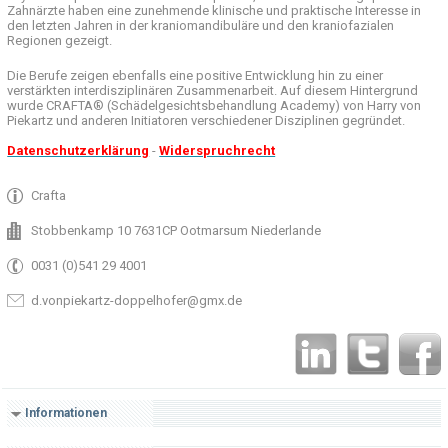
Zahnärzte haben
eine zunehmende
klinische
und praktische
Interesse
in
den letzten
Jahren in der
kraniomandibuläre
und
den
kraniofazialen
Regionen
gezeigt
.
Die Berufe
zeigen ebenfalls eine
positive Entwicklung
hin zu einer
verstärkten
interdisziplinären Zusammenarbeit
.
Auf
diesem Hintergrund
wurde
CRAFTA®
(
Schädelgesichtsbehandlung
Academy)
von Harry
von
Piekartz
und anderen
Initiatoren
verschiedener Disziplinen
gegründet.
Datenschutzerklärung
-
Widerspruchrecht
Crafta
Stobbenkamp 10 7631CP Ootmarsum Niederlande
0031 (0)541 29 4001
d.vonpiekartz-doppelhofer@gmx.de
Informationen