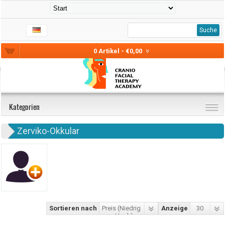
Suche
0 Artikel - €0,00
Kategorien
Zerviko-Okkular
Sortieren nach
Preis (Niedrig
Anzeige
30
> Hoch)