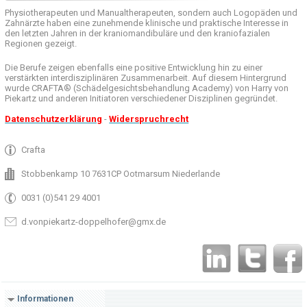
Physiotherapeuten und
Manualtherapeuten
, sondern auch
Logopäden und
Zahnärzte haben
eine zunehmende
klinische
und praktische
Interesse
in
den letzten
Jahren in der
kraniomandibuläre
und
den
kraniofazialen
Regionen
gezeigt
.
Die Berufe
zeigen ebenfalls eine
positive Entwicklung
hin zu einer
verstärkten
interdisziplinären Zusammenarbeit
.
Auf
diesem Hintergrund
wurde
CRAFTA®
(
Schädelgesichtsbehandlung
Academy)
von Harry
von
Piekartz
und anderen
Initiatoren
verschiedener Disziplinen
gegründet.
Datenschutzerklärung
-
Widerspruchrecht
Crafta
Stobbenkamp 10 7631CP Ootmarsum Niederlande
0031 (0)541 29 4001
d.vonpiekartz-doppelhofer@gmx.de
Informationen