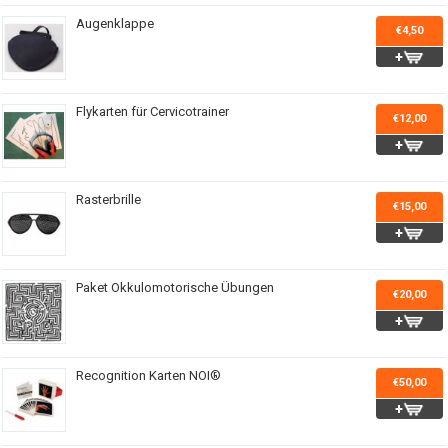
Augenklappe
€4,50
Flykarten für Cervicotrainer
€12,00
Rasterbrille
€15,00
Paket Okkulomotorische Übungen
€20,00
Recognition Karten NOI®
€50,00