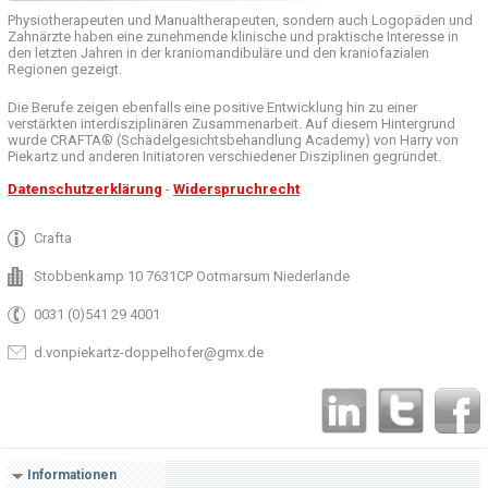
Physiotherapeuten und
Manualtherapeuten
, sondern auch
Logopäden und
Zahnärzte haben
eine zunehmende
klinische
und praktische
Interesse
in
den letzten
Jahren in der
kraniomandibuläre
und
den
kraniofazialen
Regionen
gezeigt
.
Die Berufe
zeigen ebenfalls eine
positive Entwicklung
hin zu einer
verstärkten
interdisziplinären Zusammenarbeit
.
Auf
diesem Hintergrund
wurde
CRAFTA®
(
Schädelgesichtsbehandlung
Academy)
von Harry
von
Piekartz
und anderen
Initiatoren
verschiedener Disziplinen
gegründet.
Datenschutzerklärung
-
Widerspruchrecht
Crafta
Stobbenkamp 10 7631CP Ootmarsum Niederlande
0031 (0)541 29 4001
d.vonpiekartz-doppelhofer@gmx.de
Informationen